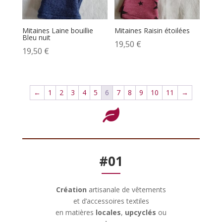
Mitaines Laine bouillie
Mitaines Raisin étoilées
Bleu nuit
19,50
€
19,50
€
←
1
2
3
4
5
6
7
8
9
10
11
→

#01
Création
artisanale de vêtements
et d’accessoires textiles
en matières
locales
,
upcyclés
ou