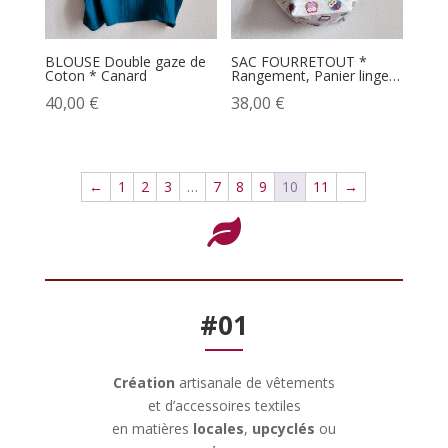
BLOUSE Double gaze de
SAC FOURRETOUT *
Coton * Canard
Rangement, Panier linge…
40,00
€
38,00
€
←
1
2
3
…
7
8
9
10
11
→

#01
Création
artisanale de vêtements
et d’accessoires textiles
en matières
locales
,
upcyclés
ou