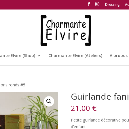
Dressing
Ac
nte Elvire (Shop)
Charmante Elvire (Ateliers)
A propos
nions ronds #5
Guirlande fan
21,00
€
Petite guirlande décorative po
d’enfant