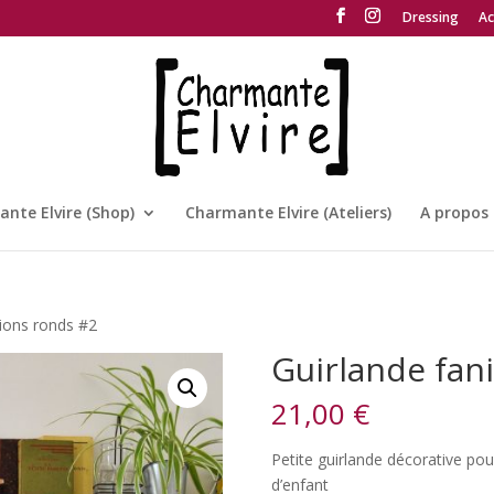
Dressing
Ac
nte Elvire (Shop)
Charmante Elvire (Ateliers)
A propos
nions ronds #2
Guirlande fan
21,00
€
Petite guirlande décorative po
d’enfant