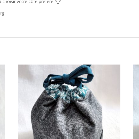
’à choisir votre côté préféré ^_^
urg