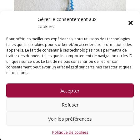
Gérer le consentement aux
cookies
Pour offrir les meilleures expériences, nous utilisons des technologies
telles que les cookies pour stocker et/ou accéder aux informations des
Cerf-volant Déco Nuage
appareils. Le fait de consentir à ces technologies nous permettra de
traiter des données telles que le comportement de navigation ou les ID
28,00
€
uniques sur ce site. Le fait de ne pas consentir ou de retirer son
consentement peut avoir un effet négatif sur certaines caractéristiques
et fonctions.
Accepter
Mentions légales
Politique de cookies (UE)
Conditions générales
Refuser
Voir les préférences
Design de
Elegant Themes
| Propulsé par
WordPress
Politique de cookies